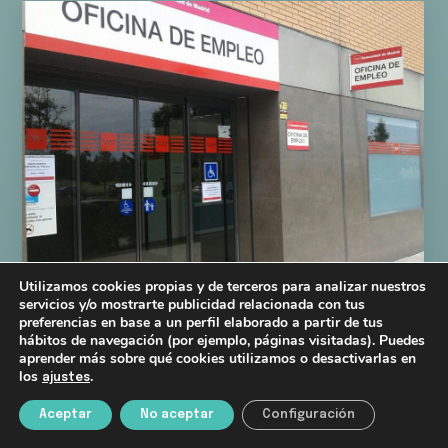
Utilizamos cookies propias y de terceros para analizar nuestros
servicios y/o mostrarte publicidad relacionada con tus
preferencias en base a un perfil elaborado a partir de tus
hábitos de navegación (por ejemplo, páginas visitadas). Puedes
04/09/2020
aprender más sobre qué cookies utilizamos o desactivarlas en
Si España bajara el paro al
los
.
ajustes
promedio europeo eliminaría el
déficit de golpe
Aceptar
No aceptar
Configuración