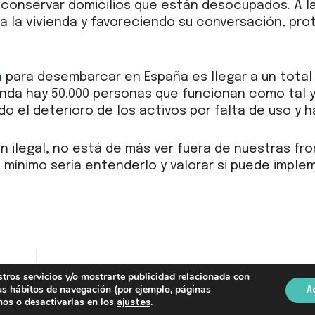
 conservar domicilios que están desocupados. A l
a la vivienda y favoreciendo su conversación, pro
n
para desembarcar en España es llegar a un total
olanda hay 50.000 personas que funcionan como tal
 el deterioro de los activos por falta de uso y h
ilegal, no está de más ver fuera de nuestras fron
mínimo sería entenderlo y valorar si puede imple
stros servicios y/o mostrarte publicidad relacionada con
La situación del mercado laboral en España: maquillaje vs. realidad
tus hábitos de navegación (por ejemplo, páginas
A
mos o desactivarlas en los
.
ajustes