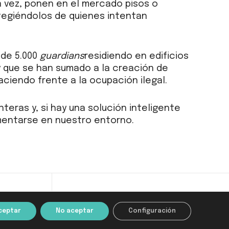
a vez, ponen en el mercado pisos o
tegiéndolos de quienes intentan
 de 5.000
guardians
residiendo en edificios
 y que se han sumado a la creación de
aciendo frente a la ocupación ilegal.
teras y, si hay una solución inteligente
mentarse en nuestro entorno.
Share :
Email
Facebook
X
ceptar
No aceptar
Configuración
Linkedin
Reddit
Tumblr