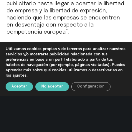
publicitario hasta llegar a coartar la libertad
de empresa y la libertad de expresión,
haciendo que las empresas se encuentren
en desventaja con respecto a la
competencia europea”.
En concreto, según el informe
¿Qué
Utilizamos cookies propias y de terceros para analizar nuestros
servicios y/o mostrarte publicidad relacionada con tus
impacto tiene la ley audiovisual en el
preferencias en base a un perfil elaborado a partir de tus
sector de la publicidad?
, elaborado por
hábitos de navegación (por ejemplo, páginas visitadas). Puedes
Foro Regulación Inteligente, la limitación
aprender más sobre qué cookies utilizamos o desactivarlas en
los
.
horaria podría provocar la
destrucción
ajustes
directa de 3.000 puestos de trabajo
en el
Aceptar
No aceptar
Configuración
sector de la publicidad a corto plazo y
alcanzándose los 20.000 a medio plazo en
términos directos e indirectos. Además, el
estudio cifra pérdidas de
78 millones de
euros anuales
para el sector.