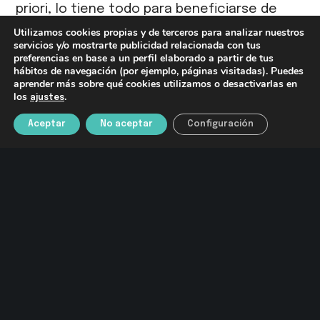
priori, lo tiene todo para beneficiarse de
tecnologías como la solar.
Utilizamos cookies propias y de terceros para analizar nuestros
servicios y/o mostrarte publicidad relacionada con tus
preferencias en base a un perfil elaborado a partir de tus
hábitos de navegación (por ejemplo, páginas visitadas). Puedes
aprender más sobre qué cookies utilizamos o desactivarlas en
los
.
ajustes
Puede leer el artículo original publicado en
Libre Mercado por Diego Sánchez de la Cruz,
Aceptar
No aceptar
Configuración
director de Foro Regulación Inteligente, en
este link:
https://www.libremercado.com/2022-05-
27/energias-renovables-incertidumbre-
juridica-frena-inversion-crecimiento-
espana-6900547/