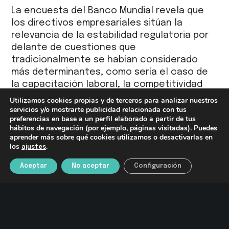
La encuesta del Banco Mundial revela que
los directivos empresariales sitúan la
relevancia de la estabilidad regulatoria por
delante de cuestiones que
tradicionalmente se habían considerado
más determinantes, como sería el caso de
la capacitación laboral, la competitividad
del sistema tributario, el tamaño del
Utilizamos cookies propias y de terceros para analizar nuestros
mercado o las infraestructuras.
servicios y/o mostrarte publicidad relacionada con tus
preferencias en base a un perfil elaborado a partir de tus
hábitos de navegación (por ejemplo, páginas visitadas). Puedes
El informe completo se puede consultar
aprender más sobre qué cookies utilizamos o desactivarlas en
los
.
aquí
.
ajustes
Aceptar
No aceptar
Configuración