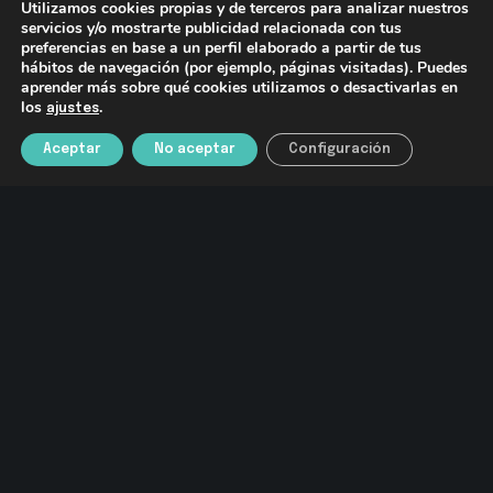
Utilizamos cookies propias y de terceros para analizar nuestros
Holanda han incluido en este régimen al 20%
servicios y/o mostrarte publicidad relacionada con tus
preferencias en base a un perfil elaborado a partir de tus
de sus asalariados, mientras que en
hábitos de navegación (por ejemplo, páginas visitadas). Puedes
Alemania ha sido el 25%, en
Italia se ha
aprender más sobre qué cookies utilizamos o desactivarlas en
llegado al 40% y en Francia se ha
los
.
ajustes
alcanzado el 45%.
En millones de personas,
Aceptar
No aceptar
Configuración
esto supone que se han acogido a esta
fórmula unos cinco millones de afiliados
holandeses, casi nueve millones de
italianos, cerca de 10 millones de alemanes
y alrededor de 12 millones de franceses. En
Estados Unidos, el 78% de los desempleados
también apalabró con sus empresas una
salida temporal, si bien el mecanismo
estadounidense es mucho menos
burocrático.
¿Qué opina Bruselas de este mecanismo?