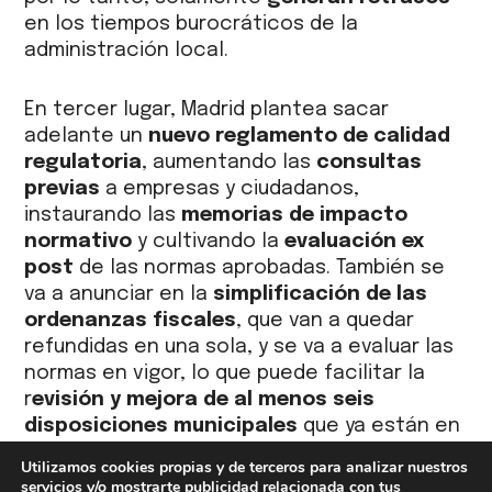
en los tiempos burocráticos de la
administración local.
En tercer lugar, Madrid plantea sacar
adelante un
nuevo reglamento de calidad
regulatoria
, aumentando las
consultas
previas
a empresas y ciudadanos,
instaurando las
memorias de impacto
normativo
y cultivando la
evaluación ex
post
de las normas aprobadas. También se
va a anunciar en la
simplificación de las
ordenanzas fiscales
, que van a quedar
refundidas en una sola, y se va a evaluar las
normas en vigor, lo que puede facilitar la
r
evisión y mejora de al menos seis
disposiciones municipales
que ya están en
el punto de mira del gobierno local, caso de
Utilizamos cookies propias y de terceros para analizar nuestros
las ordenanzas dedicadas a la calidad del
servicios y/o mostrarte publicidad relacionada con tus