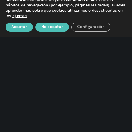
hábitos de navegación (por ejemplo, páginas visitadas). Puedes
aprender más sobre qué cookies utilizamos o desactivarlas en
los
.
ajustes
Share :
Email
Facebook
X
Linkedin
Reddit
Aceptar
No aceptar
Configuración
Tumblr
SOBRE NOSOTROS
SMART REGULATION
OBSERVATORIO FISCAL
PUBLICACIONES