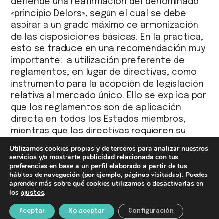
defiende una reafirmación del denominado
«principio Delors», según el cual se debe
aspirar a un grado máximo de armonización
de las disposiciones básicas. En la práctica,
esto se traduce en una recomendación muy
importante: la utilización preferente de
reglamentos, en lugar de directivas, como
instrumento para la adopción de legislación
relativa al mercado único. Ello se explica por
que los reglamentos son de aplicación
directa en todos los Estados miembros,
mientras que las directivas requieren su
previa transposición al ordenamiento legal
Utilizamos cookies propias y de terceros para analizar nuestros
nacional, lo que potencialmente da pie a la
servicios y/o mostrarte publicidad relacionada con tus
preferencias en base a un perfil elaborado a partir de tus
inclusión de requerimientos que exceden los
hábitos de navegación (por ejemplo, páginas visitadas). Puedes
contemplados en las propias directivas.
aprender más sobre qué cookies utilizamos o desactivarlas en
los
.
ajustes
3. Implementación normativa.
Aceptar
No aceptar
Configuración
• En la actualidad existe un mecanismo