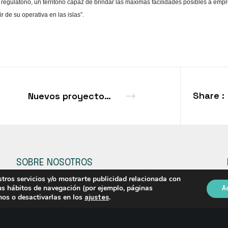
regulatorio, un territorio capaz de brindar las máximas facilidades posibles a em
r de su operativa en las islas”.
Share :
Nuevos proyectos de FRI en Italia y Argentina: así avanza la agenda de la desregulación
SOBRE NOSOTROS
SMART REGULATION
stros servicios y/o mostrarte publicidad relacionada con
tus hábitos de navegación (por ejemplo, páginas
A
OBSERVATORIO FISCAL
mos o desactivarlas en los
.
ajustes