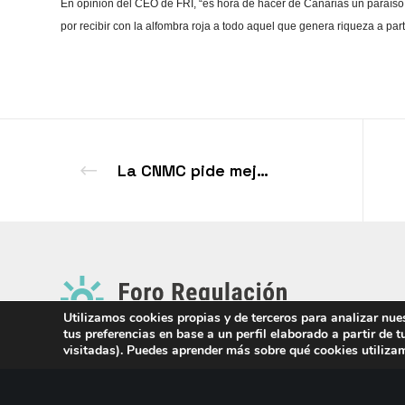
En opinión del CEO de FRI, “es hora de hacer de Canarias un paraíso 
por recibir con la alfombra roja a todo aquel que genera riqueza a parti
La CNMC pide mejorar la regulación en base a la economía conductual
Utilizamos cookies propias y de terceros para analizar nue
tus preferencias en base a un perfil elaborado a partir de 
visitadas). Puedes aprender más sobre qué cookies utiliza
Aviso Legal
Política de Cookies