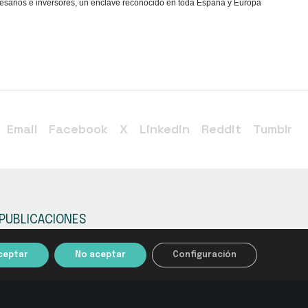
presarios e inversores, un enclave reconocido en toda España y Europa
Email
Facebook
X
Linkedin
Reddit
Tumblr
PUBLICACIONES
HIPERREGULACIÓN EN CIFRAS
ceptar
No aceptar
Configuración
CONTACTO